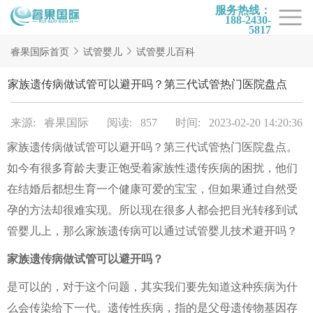
服务热线：
188-2430-
5817
首页
睿果国际首页
试管婴儿
试管婴儿百科
试管项目
家族遗传病做试管可以避开吗？第三代试管热门医院盘点
试管百科
来源: 睿果国际
阅读: 857
时间: 2023-02-20 14:20:36
试管费用
家族遗传病做试管可以避开吗？第三代试管热门医院盘点。
试管医院
如今有很多育龄夫妻正饱受着家族性遗传疾病的困扰，他们
睿果国际
在结婚后都想生育一个健康可爱的宝宝，但如果通过自然受
孕的方法却很难实现。所以现在很多人都会把目光转移到试
管婴儿上，那么家族遗传病可以通过试管婴儿技术避开吗？
家族遗传病做试管可以避开吗？
是可以的，对于这个问题，其实我们要先知道这种疾病为什
么会传染给下一代。遗传性疾病，指的是父母遗传物基因存