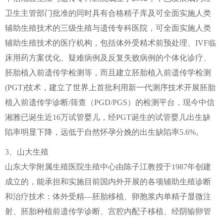
卫生主管部门批准的同时具有合格精子库及可全面实施人类
辅助生殖技术的三级生殖与遗传专科医院，可全面实施人类
辅助生殖技术的医疗机构，包括体外受精术前预处理、IVF临
床用药方案优化、疑难病例及反复失败病例的个体化诊疗、
胚胎植入前遗传学检测等，而且建立胚胎植入前遗传学检测
(PGT)技术，建立了世界上首批利用新一代测序技术开展胚胎
植入前遗传学诊断/筛查（PGD/PGS）的检测平台，现今中信
湘雅已诞生近16万试管婴儿，经PGT诞生的试管婴儿出生缺
陷率明显下降，远低于自然怀孕分娩的出生缺陷率5.6%。
3、山大生殖
山东大学附属生殖医院生殖中心由陈子江教授于1987年创建
成立的，能承担和实施目前国内外开展的各项辅助生殖诊断
和治疗技术：体外受精—胚胎移植、卵胞浆内单精子显微注
射、胚胎种植前遗传学诊断、宫腔内配子移植、经阴输卵管