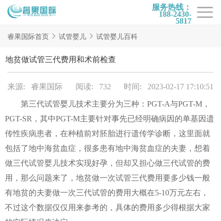
服务热线：
188-2430-
5817
首页
睿果国际首页
试管婴儿
试管婴儿百科
试管项目
地贫做试管三代费用和术前检查
试管百科
来源: 睿果国际
阅读: 732
时间: 2023-02-17 17:10:51
试管费用
第三代试管婴儿技术主要分为三种：PGT-A与PGT-M，
试管医院
PGT-SR，其中PGT-M主要针对事先已经明确病因的单基因遗
睿果国际
传性疾病患者，在种植前对胚胎进行遗传学诊断，这里面就
包括了地中海贫血症，很多患有地中海贫血症的夫妻，想着
做三代试管婴儿技术实现好孕，但却又担心做三代试管的费
用，那么问题来了，地贫做一次试管三代费用要多少钱一般
有地贫的夫妻做一次三代试管的费用大概在5-10万元左右，
不过这个数据仅仅用来参考的，具体的费用多少得根据大家