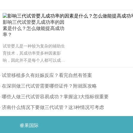
影响三代试管婴儿成功率的因
素是什么？怎么做能提高成功
率？
试管婴儿是一种较为复杂的辅助生
育技术，其成功率受多种因素影
响，因此并不是每个人都可以成
功。可能也是需要几次才能成功，
也有可能有些人做试管婴儿不能成
试管移植多久有妊娠反应？看完自然有答案
功。那么影响试管婴儿成功率的主
在深圳做三代试管需要哪些证件？附就医攻略
要因素有哪些呢？（如果还想了解
更多的试管婴儿流程、费用、成功
哪些人做三代试管容易成功？掌握这3大指标很重要
率，可点击在线咨询，询问专业顾
济南什么情况下要做三代试管？这3种情况可考虑
问，解决相关问题）
睿果国际