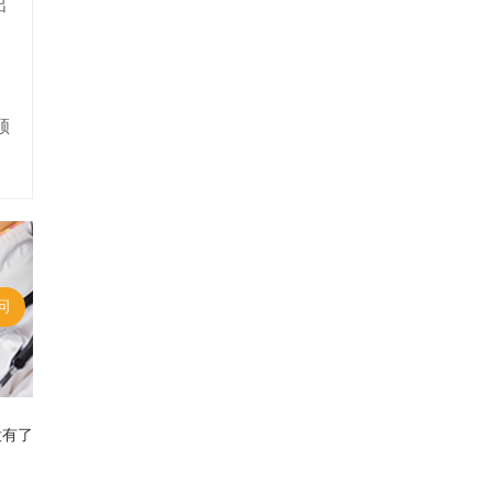
出
顾
问
没有了