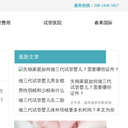
服务热线：188-2430-5817
管费用
试管医院
睿果国际
最新文章
做三代试管婴儿男女都
失独家庭如何做三代
试管婴儿？需要哪些
要准备什么？本文跟你
男性弱精和少精有什么
性
证件？
行
说明一切
区别？能不能做三代试
做三代试管婴儿生二胎
近年来，越来越多的家庭都
遭受着失去孩子的痛苦，对
管？
要考虑什么问题？本文
做三代试管婴儿体外培植要多长时间？本文为你
于失独家庭的来说，再生育
一个孩子无疑是一种最好的
给你解释清楚
步步分解
安慰方式。那么，失独家庭