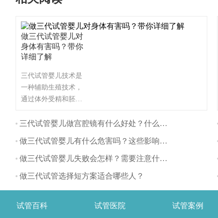
做三代试管婴儿对
身体有害吗？带你
详细了解
三代试管婴儿技术是
一种辅助生殖技术，
通过体外受精和胚胎
植入的方式帮助不孕
不育夫妇生育。与自
三代试管婴儿做宫腔镜有什么好处？什么时间做最好？
然怀孕相比，三代试
做三代试管婴儿有什么危害吗？这些影响要注意
管婴儿对身体的影响
主要体现在以下几个
做三代试管婴儿失败会怎样？需要注意什么？
方面：
做三代试管选择短方案适合哪些人？
试管百科
试管医院
试管案例