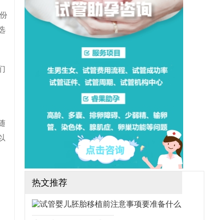
想做三代试管可行吗？需要
哪些手续？（如果还想了解
份
更多的试管婴儿流程、费
用、成功率，可点击在线咨
选
询，询问专业顾问，解决相
关问题）
们
随
以
热文推荐