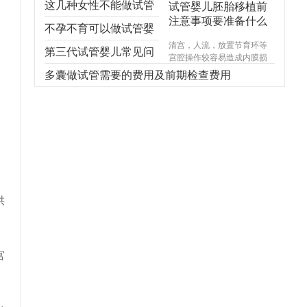
这几种女性不能做试管
试管婴儿胚胎移植前
注意事项要准备什么
婴儿，不能！不能！不
不孕不育可以做试管婴
清宫，人流，放置节育环等
能！
儿吗？
第三代试管婴儿常见问
宫腔操作较容易造成内膜损
伤，使基底层受损，造成宫
题，你想知道的都在
多囊做试管需要的费用及前期检查费用
腔内形成粘连，宫腔形态异
常，宫内炎症感染试管婴儿
这！
费用，引起内膜生长受限，
尤其千万不能在意外怀孕后
选择不正规的医院进行人
流，不规范的手术操作很可
能对内膜造成不可逆损伤，
甚至导致终身不孕。
供
宫