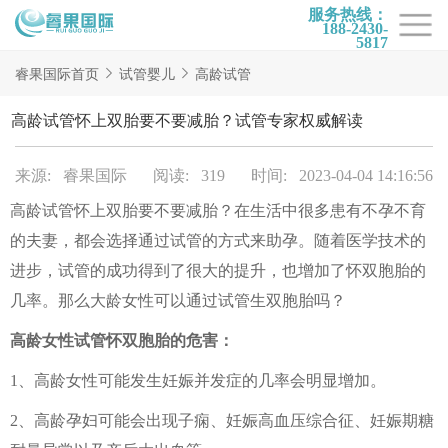
服务热线：
188-2430-
5817
首页
睿果国际首页
试管婴儿
高龄试管
试管项目
高龄试管怀上双胎要不要减胎？试管专家权威解读
试管百科
来源: 睿果国际
阅读: 319
时间: 2023-04-04 14:16:56
试管费用
高龄试管怀上双胎要不要减胎？在生活中很多患有不孕不育
试管医院
的夫妻，都会选择通过试管的方式来助孕。随着医学技术的
睿果国际
进步，试管的成功得到了很大的提升，也增加了怀双胞胎的
几率。那么大龄女性可以通过试管生双胞胎吗？
高龄女性试管怀双胞胎的危害：
1、高龄女性可能发生妊娠并发症的几率会明显增加。
2、高龄孕妇可能会出现子痫、妊娠高血压综合征、妊娠期糖