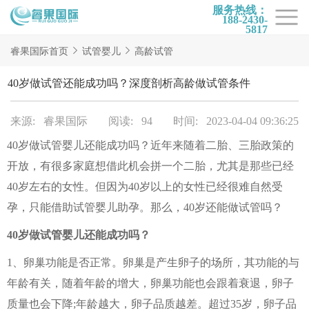
服务热线：
188-2430-
5817
首页
睿果国际首页
试管婴儿
高龄试管
试管项目
40岁做试管还能成功吗？深度剖析高龄做试管条件
试管百科
来源: 睿果国际
阅读: 94
时间: 2023-04-04 09:36:25
试管费用
40岁做试管婴儿还能成功吗？近年来随着二胎、三胎政策的
试管医院
开放，有很多家庭想借此机会拼一个二胎，尤其是那些已经
睿果国际
40岁左右的女性。但因为40岁以上的女性已经很难自然受
孕，只能借助试管婴儿助孕。那么，40岁还能做试管吗？
40岁做试管婴儿还能成功吗？
1、卵巢功能是否正常。卵巢是产生卵子的场所，其功能的与
年龄有关，随着年龄的增大，卵巢功能也会跟着衰退，卵子
质量也会下降;年龄越大，卵子品质越差。超过35岁，卵子品