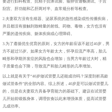
要进行妇科检查、抗精子抗体试验、输卵管通畅测试、子宫
刮宫、肝功能和乙肝两对半、血常规分析等检查。
2.夫妻双方没有生殖器、泌尿系统的急性感染或性传播疾病，
并且都没有接触到致畸量的射线、药物、毒物，女方也没有
严重的遗传疾病、躯体疾病或心理障碍。
3.为了遵循优生优育的原则，女方的年龄应该不超过40岁，男
方不超过55岁。如果女方年龄太大，怀孕后流产率高，胎儿
畸形和孕期并发症的风险也会增加；当男方年龄过大时，精
子质量也会下降，导致流产和胎儿畸形的几率增加。
以上就是有关于“40岁做试管婴儿还能成功吗？深度剖析高龄
做试管条件”的全部内容。综上所述，40岁是可以做试管婴儿
的，但是在夫妻双方具备孕育能力的基础下。建议在试管婴
儿开始前锻炼身体，调理饮食以此来增强体质，提高试管婴
儿成功率。