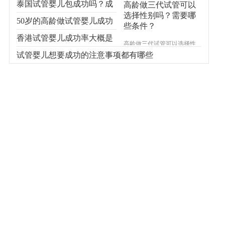
泰国试管婴儿包成功吗？成
高龄做三代试管可以
选择性别吗？需要哪
功率多少？
50岁的高龄做试管婴儿成功
些条件？
率高吗
香港试管婴儿成功率大概是
高龄做三代试管可以选择性
别吗？随着试管婴儿技术的
什么情况
试管婴儿想要成功的注意事项都有哪些
发展，我们发现身边更多的
高龄人成功怀上了宝宝。随
着三胞胎的开放，越来越多
的人想了解试管婴儿技术。