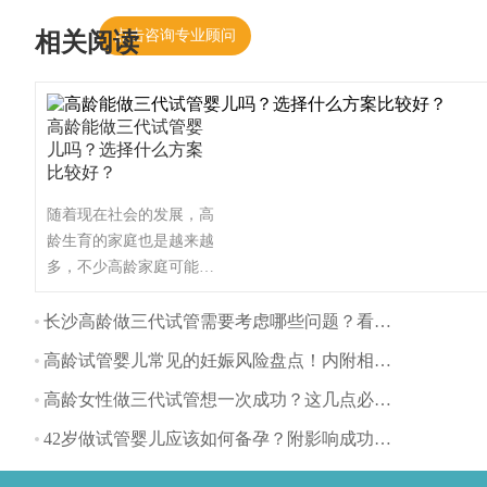
点击咨询专业顾问
相关阅读
高龄能做三代试管婴
儿吗？选择什么方案
比较好？
随着现在社会的发展，高
龄生育的家庭也是越来越
多，不少高龄家庭可能会
面临着不孕不育等问题，
这时想通过试管婴儿技术
长沙高龄做三代试管需要考虑哪些问题？看看这些事项
来实现生育梦，也有患者
高龄试管婴儿常见的妊娠风险盘点！内附相关备孕建议
要问高龄做试管婴儿都适
合什么方案？这里为大家
高龄女性做三代试管想一次成功？这几点必须要收藏！
带来详细盘点！（如果还
42岁做试管婴儿应该如何备孕？附影响成功率因素分享
想了解更多的试管婴儿流
程、费用、成功率，可点