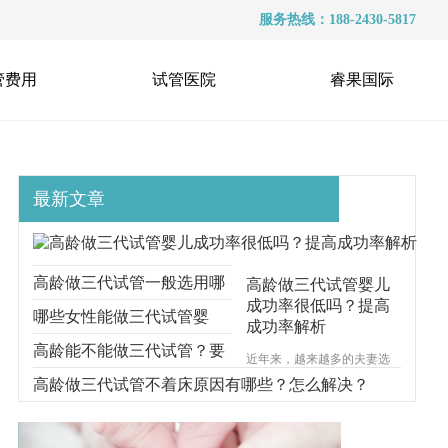
服务热线：188-2430-5817
管费用
试管医院
睿果国际
最新文章
高龄做三代试管一般选用哪
高龄做三代试管婴儿
成功率很低吗？提高
种方案？看看这些
哪些女性能做三代试管婴
成功率解析
儿？高龄还能做三代试管
高龄能不能做三代试管？要
近年来，越来越多的夫妻选
择通过试管婴儿技术来实现
吗？
满足这些
高龄做三代试管不着床原因有哪些？怎么解决？
生育梦想，但是许多人对于
试管婴儿的成功率存在许多
疑虑和担忧。那么高龄女性