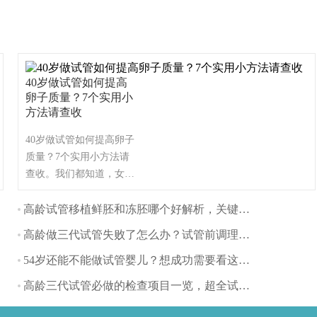
40岁做试管如何提高
卵子质量？7个实用小
方法请查收
40岁做试管如何提高卵子
质量？7个实用小方法请
查收。我们都知道，女性
在24-29岁之间生育孩子是
较佳的时间段，但随着年
高龄试管移植鲜胚和冻胚哪个好解析，关键看身体状态
龄的增长，女性的生殖能
高龄做三代试管失败了怎么办？试管前调理很重要！
力会逐渐的下降，怀孕也
会变得比较困难。所以有
54岁还能不能做试管婴儿？想成功需要看这些指标
不少高龄女性想通过试管
高龄三代试管必做的检查项目一览，超全试管攻略速看
婴儿来助孕，那么，40岁
的女性做试管应该如何提