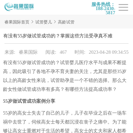
服务热线：
188-2430-
5817
首页
睿果国际首页
试管婴儿
高龄试管
试管项目
有没有55岁做试管成功的？掌握这些方法受孕真不难
试管百科
来源: 睿果国际
阅读: 467
时间: 2023-04-28 09:34:55
试管费用
有没有55岁做试管成功的？试管婴儿医疗水平与成果不断提
试管医院
高，因此吸引了各地不孕不育夫妻的关注，尤其是那些35岁
睿果国际
以上的高龄女性来说，试管助孕是一个不错的选择。那么大
龄女性做试管成功率有多高？有哪些方法提高成功率？
55岁做试管成功案例分享
55岁的高女士失去了自己的儿子，儿子在毕业之后在一场车
祸中去世了，伺候高女士每天都沉浸在丧子之痛中。为了能
够让高女士重燃对于生活的希望，高女士的丈夫和家人都希