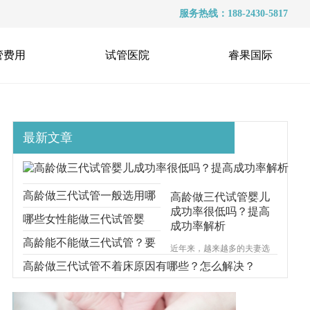
服务热线：188-2430-5817
管费用
试管医院
睿果国际
最新文章
高龄做三代试管一般选用哪
高龄做三代试管婴儿
成功率很低吗？提高
种方案？看看这些
哪些女性能做三代试管婴
成功率解析
儿？高龄还能做三代试管
高龄能不能做三代试管？要
近年来，越来越多的夫妻选
择通过试管婴儿技术来实现
吗？
满足这些
高龄做三代试管不着床原因有哪些？怎么解决？
生育梦想，但是许多人对于
试管婴儿的成功率存在许多
疑虑和担忧。那么高龄女性