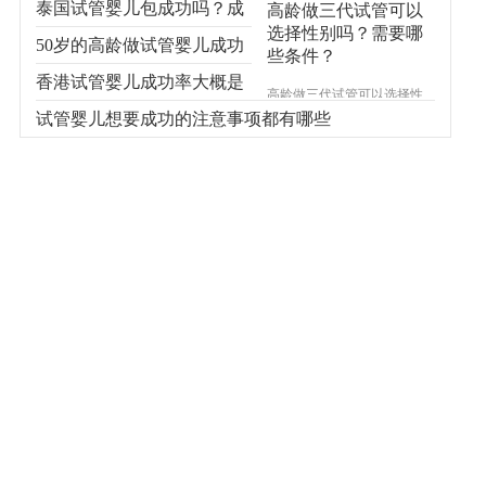
泰国试管婴儿包成功吗？成
高龄做三代试管可以
选择性别吗？需要哪
功率多少？
50岁的高龄做试管婴儿成功
些条件？
率高吗
香港试管婴儿成功率大概是
高龄做三代试管可以选择性
别吗？随着试管婴儿技术的
什么情况
试管婴儿想要成功的注意事项都有哪些
发展，我们发现身边更多的
高龄人成功怀上了宝宝。随
着三胞胎的开放，越来越多
的人想了解试管婴儿技术。