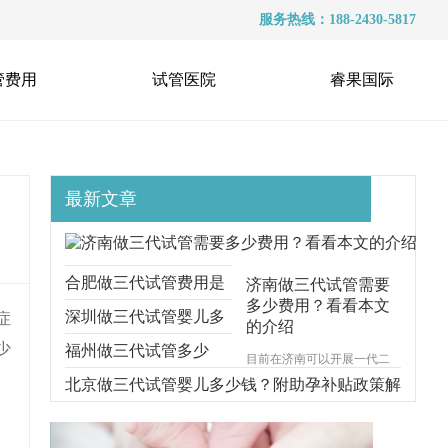
服务热线：188-2430-5817
管费用
试管医院
睿果国际
最新文章
合肥做三代试管费用是
济南做三代试管需要
多少费用？看看本文
多少？附3家医院参考
深圳做三代试管婴儿多
症
的介绍
少
少钱？详细费用揭晓！
福州做三代试管多少
目前在济南可以开展一代二
代三代试管婴儿技术，有不
钱？附正规医院收费情
北京做三代试管婴儿多少钱？附助孕补贴政策解
少患者也会选择前往济南开
展三代试管婴儿技术，在济
况
读
南做三代试管的费用也是不