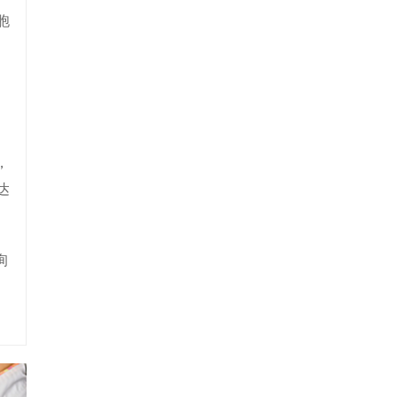
胞
，
达
询