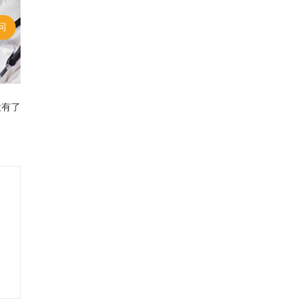
问
没有了