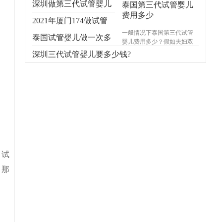
深圳做第三代试管婴儿
泰国第三代试管婴儿
费用多少
多少钱
2021年厦门174做试管
一般情况下泰国第三代试管
婴儿多少钱
泰国试管婴儿做一次多
婴儿费用多少？假如夫妇双
方都健康的话，去泰国试管
少钱？
深圳三代试管婴儿要多少钱?
婴儿的费用是16-18万元。成
本包括检查费、医疗、生活
开支等等。但是由于个人的
原因不同，泰国试管的具体
医疗费用，主要根据试管家
庭的条件、个人用药情况、
生育需求等综合考虑。
，试
，那