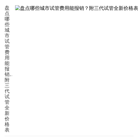
盘
点
哪
些
城
市
试
管
费
用
能
报
销？
附
三
代
试
管
全
新
价
格
表