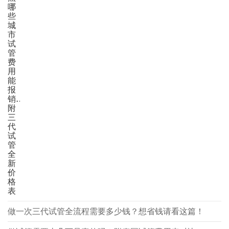
哪
些
城
市
试
管
费
用
能
报
销？
附
三
代
试
管
全
新
价
格
表
做一次三代试管全流程需要多少钱？想省钱请看这篇！