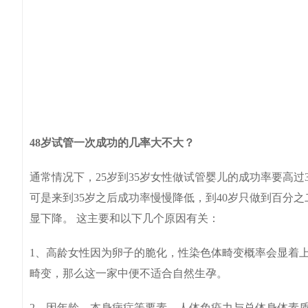
48岁试管一次成功的几率大不大？
通常情况下，25岁到35岁女性做试管婴儿的成功率要高过
可是来到35岁之后成功率慢慢降低，到40岁只做到百分
显下降。 这主要和以下几个原因有关：
1、高龄女性因为卵子的脆化，性染色体畸变概率会显着
畸变，那么这一家中便不适合自然生孕。
2、因年龄、本身病症等要素，人体免疫力与总体身体素