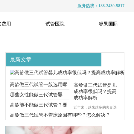
服务热线：188-2430-5817
管费用
试管医院
睿果国际
最新文章
高龄做三代试管一般选用哪
高龄做三代试管婴儿
成功率很低吗？提高
种方案？看看这些
哪些女性能做三代试管婴
成功率解析
儿？高龄还能做三代试管
高龄能不能做三代试管？要
近年来，越来越多的夫妻选
择通过试管婴儿技术来实现
吗？
满足这些
高龄做三代试管不着床原因有哪些？怎么解决？
生育梦想，但是许多人对于
试管婴儿的成功率存在许多
疑虑和担忧。那么高龄女性