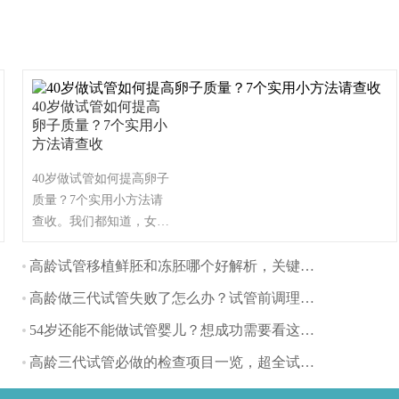
40岁做试管如何提高
卵子质量？7个实用小
方法请查收
40岁做试管如何提高卵子
质量？7个实用小方法请
查收。我们都知道，女性
在24-29岁之间生育孩子是
较佳的时间段，但随着年
高龄试管移植鲜胚和冻胚哪个好解析，关键看身体状态
龄的增长，女性的生殖能
高龄做三代试管失败了怎么办？试管前调理很重要！
力会逐渐的下降，怀孕也
会变得比较困难。所以有
54岁还能不能做试管婴儿？想成功需要看这些指标
不少高龄女性想通过试管
高龄三代试管必做的检查项目一览，超全试管攻略速看
婴儿来助孕，那么，40岁
的女性做试管应该如何提