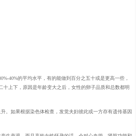
30%-40%的平均水平，有的能做到百分之五十或是更高一些，
之二十上下，原因是年龄变大之后，女性的卵子品质和总数都明
上升。如果根据染色体检查，发觉夫妇彼此或一方存有遗传基因
质产生衰退。而且高龄女性怀孕的话，会对心血管、肾脏功能和