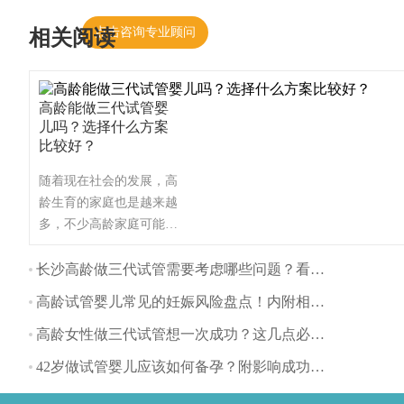
点击咨询专业顾问
相关阅读
高龄能做三代试管婴
儿吗？选择什么方案
比较好？
随着现在社会的发展，高
龄生育的家庭也是越来越
多，不少高龄家庭可能会
面临着不孕不育等问题，
这时想通过试管婴儿技术
长沙高龄做三代试管需要考虑哪些问题？看看这些事项
来实现生育梦，也有患者
高龄试管婴儿常见的妊娠风险盘点！内附相关备孕建议
要问高龄做试管婴儿都适
合什么方案？这里为大家
高龄女性做三代试管想一次成功？这几点必须要收藏！
带来详细盘点！（如果还
42岁做试管婴儿应该如何备孕？附影响成功率因素分享
想了解更多的试管婴儿流
程、费用、成功率，可点