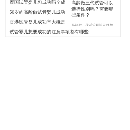
泰国试管婴儿包成功吗？成
高龄做三代试管可以
选择性别吗？需要哪
功率多少？
50岁的高龄做试管婴儿成功
些条件？
率高吗
香港试管婴儿成功率大概是
高龄做三代试管可以选择性
别吗？随着试管婴儿技术的
什么情况
试管婴儿想要成功的注意事项都有哪些
发展，我们发现身边更多的
高龄人成功怀上了宝宝。随
着三胞胎的开放，越来越多
的人想了解试管婴儿技术。