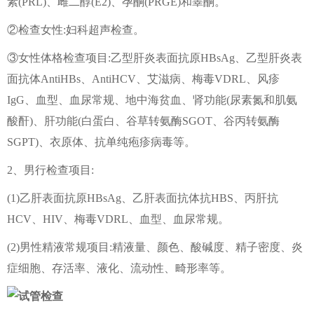
素(PRL)、雌二醇(E2)、孕酮(PRGE)和睾酮。
②检查女性:妇科超声检查。
③女性体格检查项目:乙型肝炎表面抗原HBsAg、乙型肝炎表
面抗体AntiHBs、AntiHCV、艾滋病、梅毒VDRL、风疹
IgG、血型、血尿常规、地中海贫血、肾功能(尿素氮和肌氨
酸酐)、肝功能(白蛋白、谷草转氨酶SGOT、谷丙转氨酶
SGPT)、衣原体、抗单纯疱疹病毒等。
2、男行检查项目:
(1)乙肝表面抗原HBsAg、乙肝表面抗体抗HBS、丙肝抗
HCV、HIV、梅毒VDRL、血型、血尿常规。
(2)男性精液常规项目:精液量、颜色、酸碱度、精子密度、炎
症细胞、存活率、液化、流动性、畸形率等。