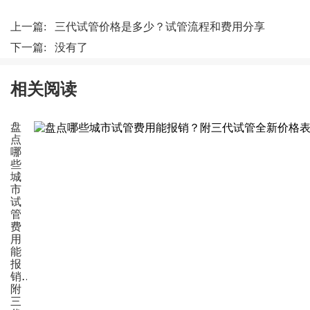
上一篇:
三代试管价格是多少？试管流程和费用分享
下一篇: 没有了
相关阅读
盘
点
哪
些
城
市
试
管
费
用
能
报
销？
附
三