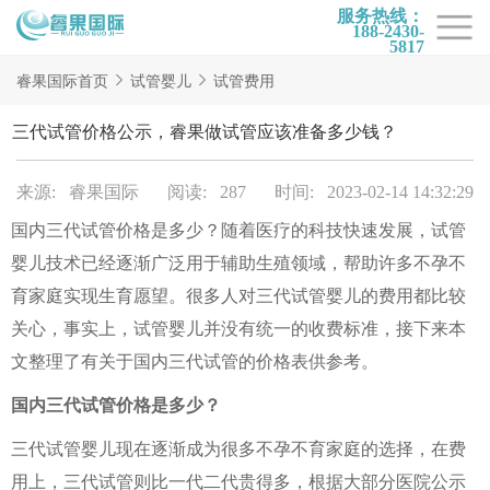
服务热线：
188-2430-
5817
首页
睿果国际首页
试管婴儿
试管费用
试管项目
三代试管价格公示，睿果做试管应该准备多少钱？
试管百科
来源: 睿果国际
阅读: 287
时间: 2023-02-14 14:32:29
试管费用
国内三代试管价格是多少？随着医疗的科技快速发展，试管
试管医院
婴儿技术已经逐渐广泛用于辅助生殖领域，帮助许多不孕不
睿果国际
育家庭实现生育愿望。很多人对三代试管婴儿的费用都比较
关心，事实上，试管婴儿并没有统一的收费标准，接下来本
文整理了有关于国内三代试管的价格表供参考。
国内三代试管价格是多少？
三代试管婴儿现在逐渐成为很多不孕不育家庭的选择，在费
用上，三代试管则比一代二代贵得多，根据大部分医院公示