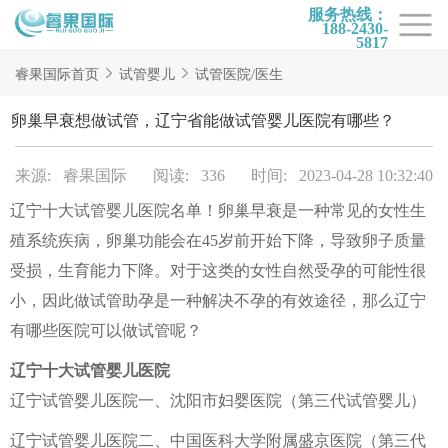
服务热线：
188-2430-
5817
首页
睿果国际首页
试管婴儿
试管医院/医生
试管项目
卵巢早衰想做试管，辽宁省能做试管婴儿医院有哪些？
试管百科
来源: 睿果国际
阅读: 336
时间: 2023-04-28 10:32:40
试管费用
辽宁十大试管婴儿医院名单！卵巢早衰是一种常见的女性生
试管医院
殖系统疾病，卵巢功能会在45岁前开始下降，导致卵子质量
睿果国际
受损，生育能力下降。对于这类的女性自然受孕的可能性很
小，因此做试管助孕是一种解决不孕的有效途径，那么辽宁
有哪些医院可以做试管呢？
辽宁十大试管婴儿医院
辽宁试管婴儿医院一、沈阳市妇婴医院（第三代试管婴儿）
辽宁试管婴儿医院二、中国医科大学附属盛京医院（第三代