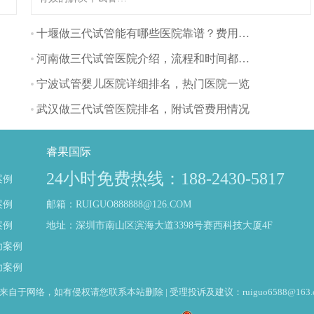
儿技术作为一种常见
的辅助生殖技术，被
十堰做三代试管能有哪些医院靠谱？费用方面多吗？
越来越多的夫妇所接
河南做三代试管医院介绍，流程和时间都是怎样的
受。那么福建有哪些
比较好的三代试管医
宁波试管婴儿医院详细排名，热门医院一览
院呢？让我们一起看
武汉做三代试管医院排名，附试管费用情况
看吧！（如果还想了
解更多的试管婴儿流
程、费用、成功率，
睿果国际
可点击在线咨询，询
24小时免费热线：188-2430-5817
案例
问专业顾问，解决相
关问题）
案例
邮箱：RUIGUO888888@126.COM
案例
地址：深圳市南山区滨海大道3398号赛西科技大厦4F
功案例
功案例
于网络，如有侵权请您联系本站删除 | 受理投诉及建议：ruiguo6588@163.c