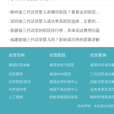
些医院都可开展第一、第二
代试管婴儿技术，甘肃不孕
柳州做三代试管婴儿有哪些医院？看看这些医院排名
不育患者一般可选择前往兰
深圳做三代试管婴儿成功率高医院选择，主要的流程有哪些？
州开展试管婴儿技术，这里
为大家整理甘肃试管医院名
新疆做三代试管的医院排行榜，具体说说费用问题
单！（如果还想了解更多的
福建能做三代试管婴儿吗？影响成功率的因素讲解
试管婴儿流程、费用、成功
率，可点击在线咨询，询问
专业顾问，解决相关问题）
试管百科
试管医院
试管案例
泰国试管攻略
泰国杰特宁医院
泰国试管成功
试管费用
泰国BNH医院
三代试管成功
试管医院/医生
泰国全球生殖中心
高龄试管成功
试管成功率
泰国千禧生殖中心
染色体变异成
人工授精
慈铭博鳌国际医院
输卵管堵塞成
特别声明：本站部分内容来自