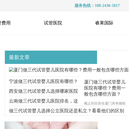
服务热线：188-2430-5817
管费用
试管医院
睿果国际
最新文章
宁波做三代试管婴儿医院有哪些？
厦门做三代试管婴儿
医院有哪些？费用一
选择医院时要多看什么？
西安做三代试管婴儿选择哪家医院
般包含哪些方面？
好？医院的收费情况如何？
云南做三代试管婴儿医院排名，这
截止到目前在厦门具有辅助
生殖技术资质的试管婴儿医
三家医院都可以
做三代试管婴儿选择公立医院还是私立？看看他们的区别
院一共有4家，分别为厦门的
市妇幼保健院、陆军第73集
团军医院、厦门大学附属第-