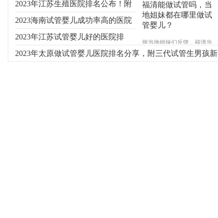
2023年江苏生殖医院排名公布！附
福清能做试管吗，当
地姐妹都在哪里做试
费用及成功率参考
2023海南试管婴儿成功率高的医院
管婴儿？
有哪些？
2023年江苏试管婴儿好的医院排
据当地姐妹们反馈，福清当
地并不能做试管婴儿，大多
名！附新排名参考
2023年太原做试管婴儿医院排名分享，附三代试管生男孩新
数需要做试管辅助受孕的往
往会选择到福州其次是厦
费用
门，确实福建省内能做试管
婴儿的医院大多集中在福州
和厦门，具体信息睿果健康
专家来为您介绍。