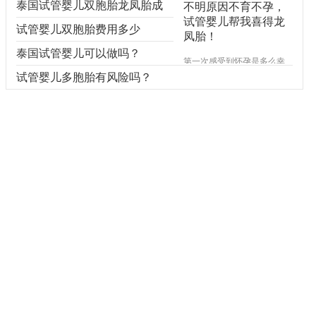
泰国试管婴儿双胞胎龙凤胎成
不明原因不育不孕，
试管婴儿帮我喜得龙
功率有多大
试管婴儿双胞胎费用多少
凤胎！
泰国试管婴儿可以做吗？
第一次感受到怀孕是多么幸
福的一件事！虽然回顾过去
试管婴儿多胞胎有风险吗？
的经验，过程坎坷，但是如
今的我已经成功的抱上了俩
小宝，所以啊，不管过程是
多么的艰险，我都觉得是值
得的。刚和老公结婚的那
会，因为家里餐馆的生意正
红火，所以就想着推迟几年
再生小孩。