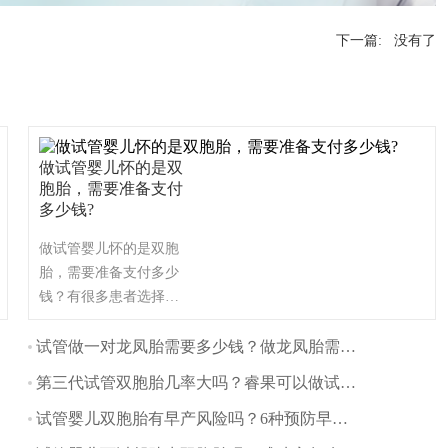
下一篇: 没有了
做试管婴儿怀的是双
胞胎，需要准备支付
多少钱?
做试管婴儿怀的是双胞
胎，需要准备支付多少
钱？有很多患者选择做
试管婴儿都是想要生下
一个双胞胎，双胞胎可
试管做一对龙凤胎需要多少钱？做龙凤胎需要什么条件？
以给家庭之间带来更多
第三代试管双胞胎几率大吗？睿果可以做试管双胞胎吗？
的快乐乐趣，对于双胞
胎来说可能对于试管婴
试管婴儿双胞胎有早产风险吗？6种预防早产方法一览
儿的费用也是会增长