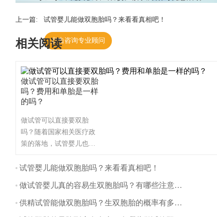
上一篇:
试管婴儿能做双胞胎吗？来看看真相吧！
点击咨询专业顾问
相关阅读
做试管可以直接要双胎
吗？费用和单胎是一样
的吗？
做试管可以直接要双胎
吗？随着国家相关医疗政
策的落地，试管婴儿也被
越多的父母们所知道，并
且很多不孕不育家庭都通
试管婴儿能做双胞胎吗？来看看真相吧！
过试管婴儿技术生育了属
做试管婴儿真的容易生双胞胎吗？有哪些注意事项？
于自己的宝宝。甚至有些
家庭想一次生一对双胞
供精试管能做双胞胎吗？生双胞胎的概率有多大？
胎，那么做试管可以直接