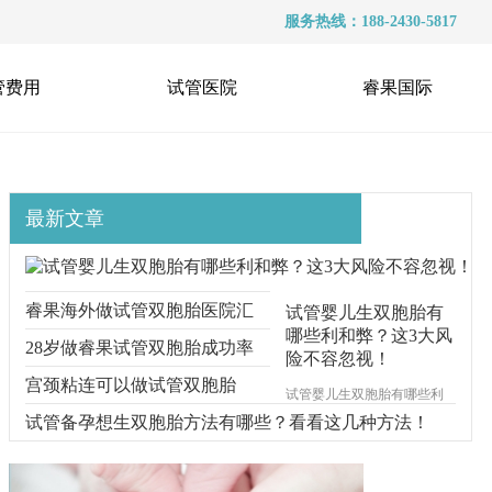
服务热线：188-2430-5817
管费用
试管医院
睿果国际
最新文章
睿果海外做试管双胞胎医院汇
试管婴儿生双胞胎有
哪些利和弊？这3大风
总！准备多少钱看完便知
28岁做睿果试管双胞胎成功率
险不容忽视！
多高？想知道的看这里！
宫颈粘连可以做试管双胞胎
试管婴儿生双胞胎有哪些利
和弊？大家都知道，自然怀
吗？专家建议好先治疗
试管备孕想生双胞胎方法有哪些？看看这几种方法！
上双胞胎几率是比较小的，
所以很多想要双胞胎的家庭
都希望能通过试管怀上双胞