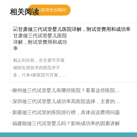
点击咨询专业顾问
相关阅读
甘肃做三代试管婴儿医院
详解，附试管费用和成功
率
截止到目前，在甘肃可开展
辅助生殖技术的医院并不
多，只有4家医院可开展，这
些医院都可开展第一、第二
代试管婴儿技术，甘肃不孕
柳州做三代试管婴儿有哪些医院？看看这些医院排名
不育患者一般可选择前往兰
深圳做三代试管婴儿成功率高医院选择，主要的流程有哪些？
州开展试管婴儿技术，这里
为大家整理甘肃试管医院名
新疆做三代试管的医院排行榜，具体说说费用问题
单！（如果还想了解更多的
福建能做三代试管婴儿吗？影响成功率的因素讲解
试管婴儿流程、费用、成功
率，可点击在线咨询，询问