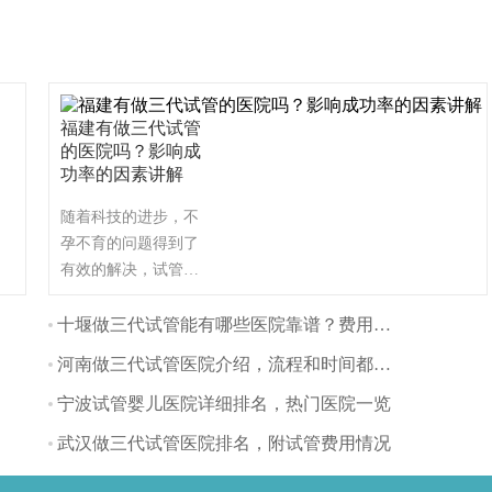
福建有做三代试管
的医院吗？影响成
功率的因素讲解
随着科技的进步，不
孕不育的问题得到了
有效的解决，试管婴
儿技术作为一种常见
的辅助生殖技术，被
十堰做三代试管能有哪些医院靠谱？费用方面多吗？
越来越多的夫妇所接
河南做三代试管医院介绍，流程和时间都是怎样的
受。那么福建有哪些
比较好的三代试管医
宁波试管婴儿医院详细排名，热门医院一览
院呢？让我们一起看
武汉做三代试管医院排名，附试管费用情况
看吧！（如果还想了
解更多的试管婴儿流