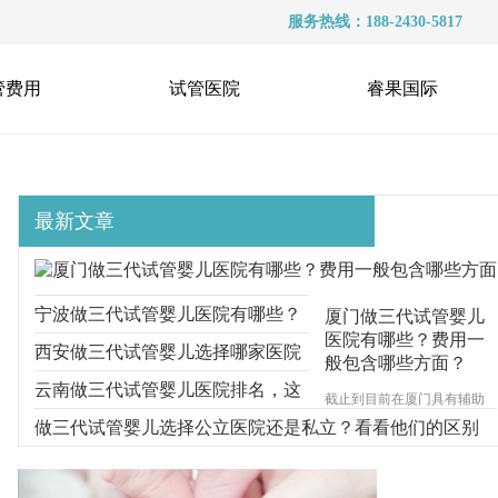
服务热线：188-2430-5817
管费用
试管医院
睿果国际
最新文章
宁波做三代试管婴儿医院有哪些？
厦门做三代试管婴儿
医院有哪些？费用一
选择医院时要多看什么？
西安做三代试管婴儿选择哪家医院
般包含哪些方面？
好？医院的收费情况如何？
云南做三代试管婴儿医院排名，这
截止到目前在厦门具有辅助
生殖技术资质的试管婴儿医
三家医院都可以
做三代试管婴儿选择公立医院还是私立？看看他们的区别
院一共有4家，分别为厦门的
市妇幼保健院、陆军第73集
团军医院、厦门大学附属第-