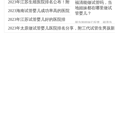
2023年江苏生殖医院排名公布！附
福清能做试管吗，当
地姐妹都在哪里做试
费用及成功率参考
2023海南试管婴儿成功率高的医院
管婴儿？
有哪些？
2023年江苏试管婴儿好的医院排
据当地姐妹们反馈，福清当
地并不能做试管婴儿，大多
名！附新排名参考
2023年太原做试管婴儿医院排名分享，附三代试管生男孩新
数需要做试管辅助受孕的往
往会选择到福州其次是厦
费用
门，确实福建省内能做试管
婴儿的医院大多集中在福州
和厦门，具体信息睿果健康
专家来为您介绍。