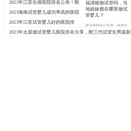
2023年江苏生殖医院排名公布！附
福清能做试管吗，当
地姐妹都在哪里做试
费用及成功率参考
2023海南试管婴儿成功率高的医院
管婴儿？
有哪些？
2023年江苏试管婴儿好的医院排
据当地姐妹们反馈，福清当
地并不能做试管婴儿，大多
名！附新排名参考
2023年太原做试管婴儿医院排名分享，附三代试管生男孩新
数需要做试管辅助受孕的往
往会选择到福州其次是厦
费用
门，确实福建省内能做试管
婴儿的医院大多集中在福州
和厦门，具体信息睿果健康
专家来为您介绍。