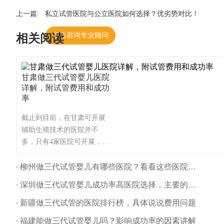
上一篇:
私立试管医院与公立医院如何选择？优劣势对比！
点击咨询专业顾问
相关阅读
甘肃做三代试管婴儿医院
详解，附试管费用和成功
率
截止到目前，在甘肃可开展
辅助生殖技术的医院并不
多，只有4家医院可开展，这
些医院都可开展第一、第二
代试管婴儿技术，甘肃不孕
柳州做三代试管婴儿有哪些医院？看看这些医院排名
不育患者一般可选择前往兰
深圳做三代试管婴儿成功率高医院选择，主要的流程有哪些？
州开展试管婴儿技术，这里
为大家整理甘肃试管医院名
新疆做三代试管的医院排行榜，具体说说费用问题
单！（如果还想了解更多的
福建能做三代试管婴儿吗？影响成功率的因素讲解