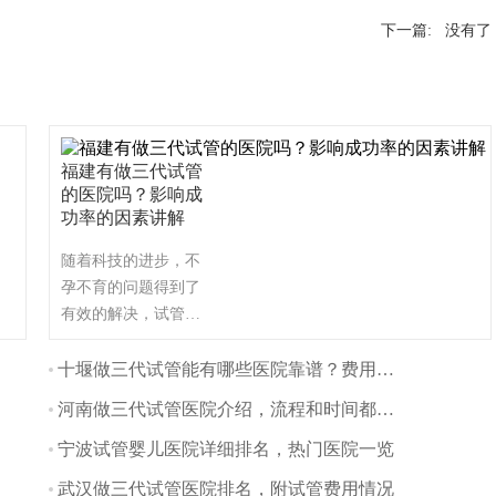
下一篇: 没有了
福建有做三代试管
的医院吗？影响成
功率的因素讲解
随着科技的进步，不
孕不育的问题得到了
有效的解决，试管婴
儿技术作为一种常见
的辅助生殖技术，被
十堰做三代试管能有哪些医院靠谱？费用方面多吗？
越来越多的夫妇所接
河南做三代试管医院介绍，流程和时间都是怎样的
受。那么福建有哪些
比较好的三代试管医
宁波试管婴儿医院详细排名，热门医院一览
院呢？让我们一起看
武汉做三代试管医院排名，附试管费用情况