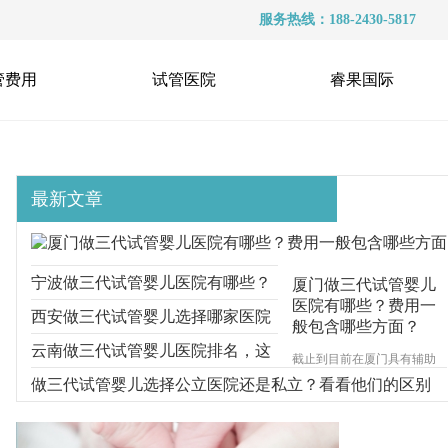
服务热线：188-2430-5817
管费用
试管医院
睿果国际
最新文章
宁波做三代试管婴儿医院有哪些？
厦门做三代试管婴儿
医院有哪些？费用一
选择医院时要多看什么？
西安做三代试管婴儿选择哪家医院
般包含哪些方面？
好？医院的收费情况如何？
云南做三代试管婴儿医院排名，这
截止到目前在厦门具有辅助
生殖技术资质的试管婴儿医
三家医院都可以
做三代试管婴儿选择公立医院还是私立？看看他们的区别
院一共有4家，分别为厦门的
市妇幼保健院、陆军第73集
团军医院、厦门大学附属第-