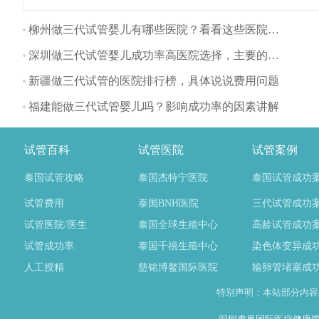
些医院都可开展第一、第二
代试管婴儿技术，甘肃不孕
柳州做三代试管婴儿有哪些医院？看看这些医院排名
不育患者一般可选择前往兰
深圳做三代试管婴儿成功率高医院选择，主要的流程有哪些？
州开展试管婴儿技术，这里
为大家整理甘肃试管医院名
新疆做三代试管的医院排行榜，具体说说费用问题
单！（如果还想了解更多的
福建能做三代试管婴儿吗？影响成功率的因素讲解
试管婴儿流程、费用、成功
率，可点击在线咨询，询问
专业顾问，解决相关问题）
试管百科
试管医院
试管案例
泰国试管攻略
泰国杰特宁医院
泰国试管成功
试管费用
泰国BNH医院
三代试管成功
试管医院/医生
泰国全球生殖中心
高龄试管成功
试管成功率
泰国千禧生殖中心
染色体变异成
人工授精
慈铭博鳌国际医院
输卵管堵塞成
特别声明：本站部分内容来自