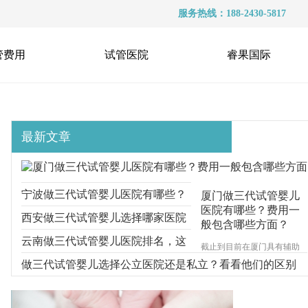
服务热线：188-2430-5817
管费用
试管医院
睿果国际
最新文章
宁波做三代试管婴儿医院有哪些？
厦门做三代试管婴儿
医院有哪些？费用一
选择医院时要多看什么？
西安做三代试管婴儿选择哪家医院
般包含哪些方面？
好？医院的收费情况如何？
云南做三代试管婴儿医院排名，这
截止到目前在厦门具有辅助
生殖技术资质的试管婴儿医
三家医院都可以
做三代试管婴儿选择公立医院还是私立？看看他们的区别
院一共有4家，分别为厦门的
市妇幼保健院、陆军第73集
团军医院、厦门大学附属第-