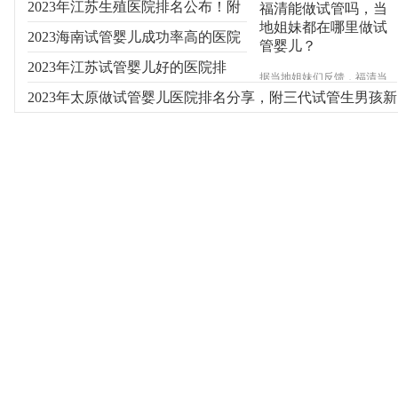
2023年江苏生殖医院排名公布！附
福清能做试管吗，当
地姐妹都在哪里做试
费用及成功率参考
2023海南试管婴儿成功率高的医院
管婴儿？
有哪些？
2023年江苏试管婴儿好的医院排
据当地姐妹们反馈，福清当
地并不能做试管婴儿，大多
名！附新排名参考
2023年太原做试管婴儿医院排名分享，附三代试管生男孩新
数需要做试管辅助受孕的往
往会选择到福州其次是厦
费用
门，确实福建省内能做试管
婴儿的医院大多集中在福州
和厦门，具体信息睿果健康
专家来为您介绍。