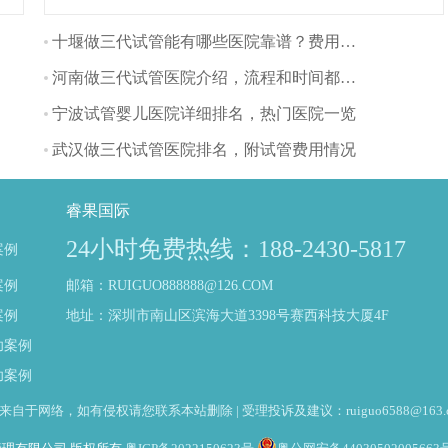
儿技术作为一种常见
的辅助生殖技术，被
十堰做三代试管能有哪些医院靠谱？费用方面多吗？
越来越多的夫妇所接
河南做三代试管医院介绍，流程和时间都是怎样的
受。那么福建有哪些
比较好的三代试管医
宁波试管婴儿医院详细排名，热门医院一览
院呢？让我们一起看
武汉做三代试管医院排名，附试管费用情况
看吧！（如果还想了
解更多的试管婴儿流
程、费用、成功率，
睿果国际
可点击在线咨询，询
24小时免费热线：188-2430-5817
案例
问专业顾问，解决相
关问题）
案例
邮箱：RUIGUO888888@126.COM
案例
地址：深圳市南山区滨海大道3398号赛西科技大厦4F
功案例
功案例
于网络，如有侵权请您联系本站删除 | 受理投诉及建议：ruiguo6588@163.c