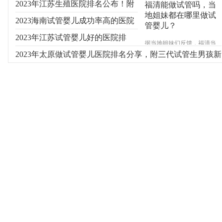
2023年江苏生殖医院排名公布！附
福清能做试管吗，当
地姐妹都在哪里做试
费用及成功率参考
2023海南试管婴儿成功率高的医院
管婴儿？
有哪些？
2023年江苏试管婴儿好的医院排
据当地姐妹们反馈，福清当
地并不能做试管婴儿，大多
名！附新排名参考
2023年太原做试管婴儿医院排名分享，附三代试管生男孩新
数需要做试管辅助受孕的往
往会选择到福州其次是厦
费用
门，确实福建省内能做试管
婴儿的医院大多集中在福州
和厦门，具体信息睿果健康
专家来为您介绍。