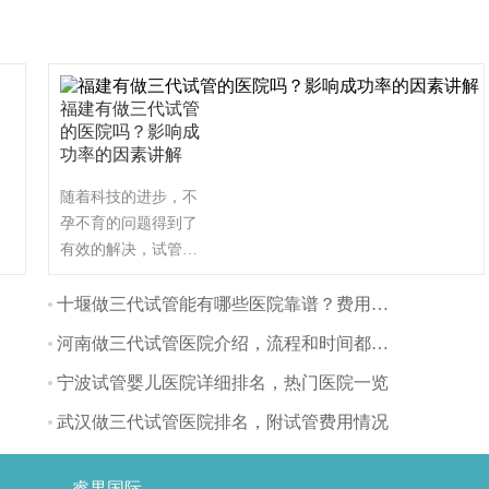
福建有做三代试管
的医院吗？影响成
功率的因素讲解
随着科技的进步，不
孕不育的问题得到了
有效的解决，试管婴
儿技术作为一种常见
的辅助生殖技术，被
十堰做三代试管能有哪些医院靠谱？费用方面多吗？
越来越多的夫妇所接
河南做三代试管医院介绍，流程和时间都是怎样的
受。那么福建有哪些
比较好的三代试管医
宁波试管婴儿医院详细排名，热门医院一览
院呢？让我们一起看
武汉做三代试管医院排名，附试管费用情况
看吧！（如果还想了
解更多的试管婴儿流
程、费用、成功率，
睿果国际