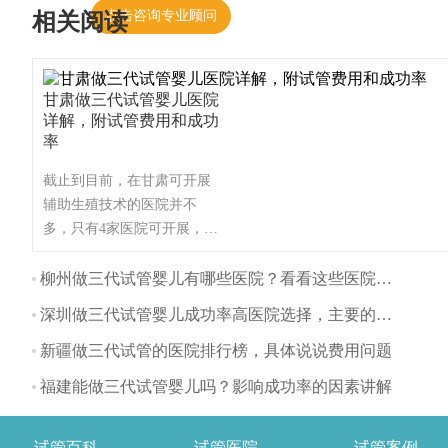
点击咨询专业顾问
相关阅读
甘肃做三代试管婴儿医院
详解，附试管费用和成功
率
截止到目前，在甘肃可开展
辅助生殖技术的医院并不
多，只有4家医院可开展，这
些医院都可开展第一、第二
代试管婴儿技术，甘肃不孕
柳州做三代试管婴儿有哪些医院？看看这些医院排名
不育患者一般可选择前往兰
深圳做三代试管婴儿成功率高医院选择，主要的流程有哪些？
州开展试管婴儿技术，这里
为大家整理甘肃试管医院名
新疆做三代试管的医院排行榜，具体说说费用问题
单！（如果还想了解更多的
福建能做三代试管婴儿吗？影响成功率的因素讲解
试管婴儿流程、费用、成功
率，可点击在线咨询，询问
专业顾问，解决相关问题）
试管百科
试管医院
试管案例