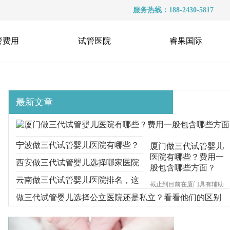
服务热线：188-2430-5817
管费用
试管医院
睿果国际
最新文章
宁波做三代试管婴儿医院有哪些？
厦门做三代试管婴儿
医院有哪些？费用一
选择医院时要多看什么？
西安做三代试管婴儿选择哪家医院
般包含哪些方面？
好？医院的收费情况如何？
云南做三代试管婴儿医院排名，这
截止到目前在厦门具有辅助
生殖技术资质的试管婴儿医
三家医院都可以
做三代试管婴儿选择公立医院还是私立？看看他们的区别
院一共有4家，分别为厦门的
市妇幼保健院、陆军第73集
团军医院、厦门大学附属第-