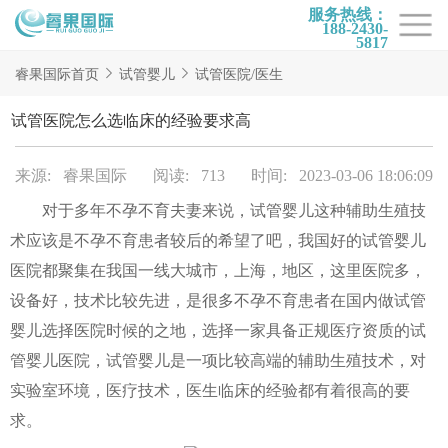
服务热线：
188-2430-
5817
首页
睿果国际首页
试管婴儿
试管医院/医生
试管项目
试管医院怎么选临床的经验要求高
试管百科
来源: 睿果国际
阅读: 713
时间: 2023-03-06 18:06:09
试管费用
对于多年不孕不育夫妻来说，试管婴儿这种辅助生殖技
试管医院
术应该是不孕不育患者较后的希望了吧，我国好的试管婴儿
睿果国际
医院都聚集在我国一线大城市，上海，地区，这里医院多，
设备好，技术比较先进，是很多不孕不育患者在国内做试管
婴儿选择医院时候的之地，选择一家具备正规医疗资质的试
管婴儿医院，试管婴儿是一项比较高端的辅助生殖技术，对
实验室环境，医疗技术，医生临床的经验都有着很高的要
求。