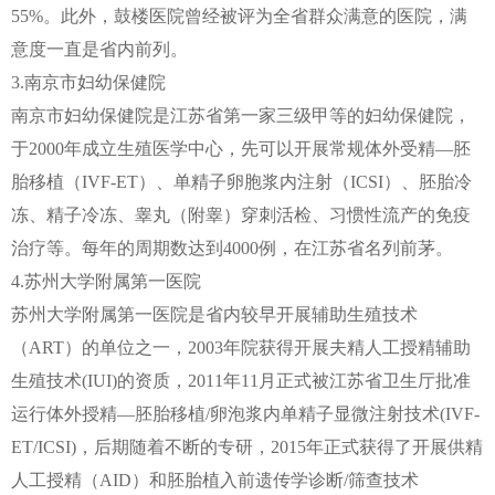
55%。此外，鼓楼医院曾经被评为全省群众满意的医院，满
意度一直是省内前列。
3.南京市妇幼保健院
南京市妇幼保健院是江苏省第一家三级甲等的妇幼保健院，
于2000年成立生殖医学中心，先可以开展常规体外受精—胚
胎移植（IVF-ET）、单精子卵胞浆内注射（ICSI）、胚胎冷
冻、精子冷冻、睾丸（附睾）穿刺活检、习惯性流产的免疫
治疗等。每年的周期数达到4000例，在江苏省名列前茅。
4.苏州大学附属第一医院
苏州大学附属第一医院是省内较早开展辅助生殖技术
（ART）的单位之一，2003年院获得开展夫精人工授精辅助
生殖技术(IUI)的资质，2011年11月正式被江苏省卫生厅批准
运行体外授精—胚胎移植/卵泡浆内单精子显微注射技术(IVF-
ET/ICSI)，后期随着不断的专研，2015年正式获得了开展供精
人工授精（AID）和胚胎植入前遗传学诊断/筛查技术