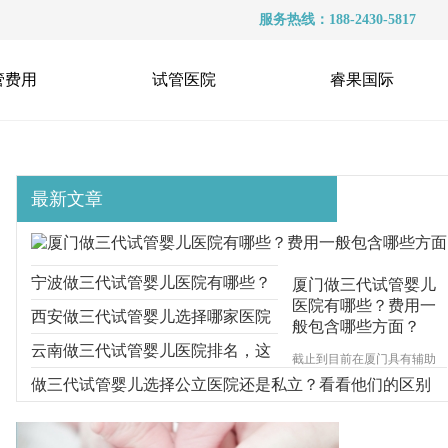
服务热线：188-2430-5817
管费用
试管医院
睿果国际
最新文章
宁波做三代试管婴儿医院有哪些？
厦门做三代试管婴儿
医院有哪些？费用一
选择医院时要多看什么？
西安做三代试管婴儿选择哪家医院
般包含哪些方面？
好？医院的收费情况如何？
云南做三代试管婴儿医院排名，这
截止到目前在厦门具有辅助
生殖技术资质的试管婴儿医
三家医院都可以
做三代试管婴儿选择公立医院还是私立？看看他们的区别
院一共有4家，分别为厦门的
市妇幼保健院、陆军第73集
团军医院、厦门大学附属第-