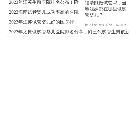
2023年江苏生殖医院排名公布！附
福清能做试管吗，当
地姐妹都在哪里做试
费用及成功率参考
2023海南试管婴儿成功率高的医院
管婴儿？
有哪些？
2023年江苏试管婴儿好的医院排
据当地姐妹们反馈，福清当
地并不能做试管婴儿，大多
名！附新排名参考
2023年太原做试管婴儿医院排名分享，附三代试管生男孩新
数需要做试管辅助受孕的往
往会选择到福州其次是厦
费用
门，确实福建省内能做试管
婴儿的医院大多集中在福州
和厦门，具体信息睿果健康
专家来为您介绍。