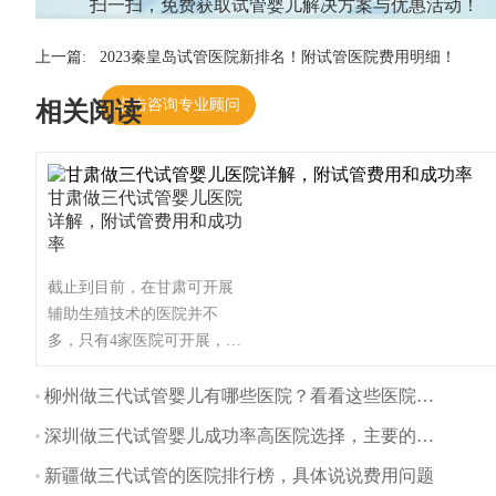
扫一扫，免费获取试管婴儿解决方案与优惠活动！
上一篇:
2023秦皇岛试管医院新排名！附试管医院费用明细！
点击咨询专业顾问
相关阅读
甘肃做三代试管婴儿医院
详解，附试管费用和成功
率
截止到目前，在甘肃可开展
辅助生殖技术的医院并不
多，只有4家医院可开展，这
些医院都可开展第一、第二
代试管婴儿技术，甘肃不孕
柳州做三代试管婴儿有哪些医院？看看这些医院排名
不育患者一般可选择前往兰
深圳做三代试管婴儿成功率高医院选择，主要的流程有哪些？
州开展试管婴儿技术，这里
为大家整理甘肃试管医院名
新疆做三代试管的医院排行榜，具体说说费用问题