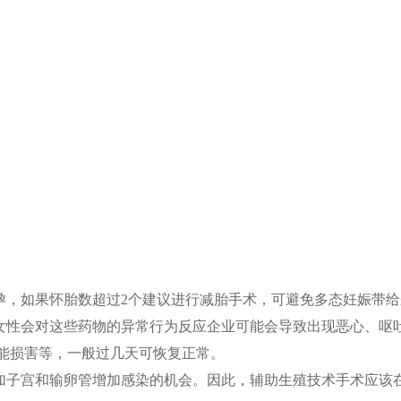
孕，如果怀胎数超过2个建议进行减胎手术，可避免多态妊娠带
分女性会对这些药物的异常行为反应企业可能会导致出现恶心、呕
能损害等，一般过几天可恢复正常。
增加子宫和输卵管增加感染的机会。因此，辅助生殖技术手术应该