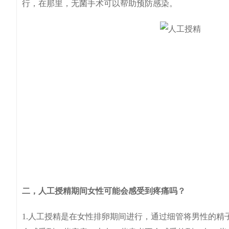
行，在那里，无菌手术可以帮助预防感染。
二，人工授精期间女性可能会感受到疼痛吗？
1.人工授精是在女性排卵期间进行，通过细管将男性的