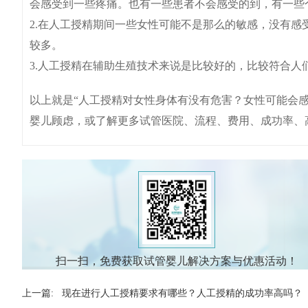
会感受到一些疼痛。也有一些患者不会感受的到，有一些
2.在人工授精期间一些女性可能不是那么的敏感，没有
较多。
3.人工授精在辅助生殖技术来说是比较好的，比较符合人
以上就是“人工授精对女性身体有没有危害？女性可能会
婴儿顾虑，或了解更多试管医院、流程、费用、成功率、
扫一扫，免费获取试管婴儿解决方案与优惠活动！
上一篇:
现在进行人工授精要求有哪些？人工授精的成功率高吗？