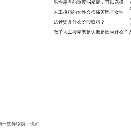
男性患有的重度弱精症，可以选择
试管婴儿助孕吗?
人工授精的女性会很痛苦吗？女性
有哪些项目？
试管婴儿什么阶段取精？
做了人工授精老是失败是因为什么？
群？
到一些异物感，也许