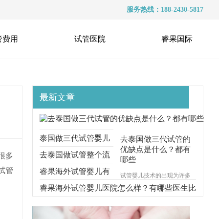
服务热线：188-2430-5817
管费用
试管医院
睿果国际
最新文章
泰国做三代试管婴儿
去泰国做三代试管的
优缺点是什么？都有
要注意什么？适应的
去泰国做试管整个流
很多
哪些
试管
条件是什么？
程需要多久？听听过
睿果海外试管婴儿有
试管婴儿技术的出现为许多
不孕不育的夫妇带来了福
来人怎么说
什么攻略？附时间及
睿果海外试管婴儿医院怎么样？有哪些医生比
音，而泰国作为全球试管婴
儿技术较为先进的国家之
流程详解！
较出名？
一，吸引了众多海外患者前