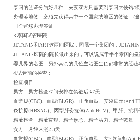
泰国的签证分为好几种，夫妻双方只需要到泰国大使馆/领
办理落地签，必须先获得其中一个国家或地区的签证。(
司会帮您办理签证。
3.泰国试管医院
JETANIN和ART这两间医院，同属一个集团的，JETA
JETANIN医院的院长做出来的，可以说属于半个泰国的皇家医院
婴儿界的名医，另外其余的几位主治医生也都非常的经验
4.试管前的检查：
检查项目：
男方：男方检查时间安排在禁欲后3-7天
血常规(CBC)、血型(BLGR)、正负血型、艾滋病毒(Anti 
炎抗原(HBSAG)、丙型肝炎抗体(Anti HCV)、甲肝、抗
精液检查：精液常规、精子形态、精子活力、精子数量。
女方：月经来潮2-3天
血常规(CBC)、血型(BLGR)、正负血型、艾^滋病毒(Anti