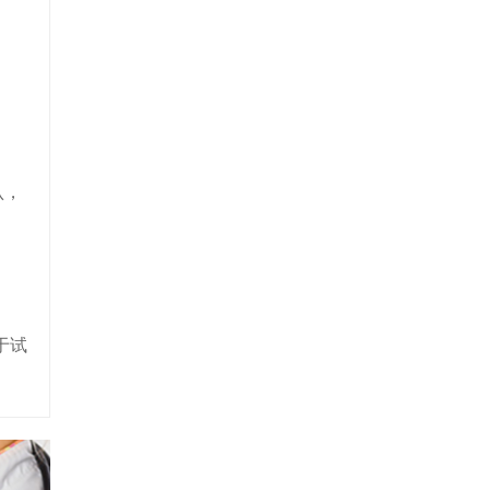
认，
于试