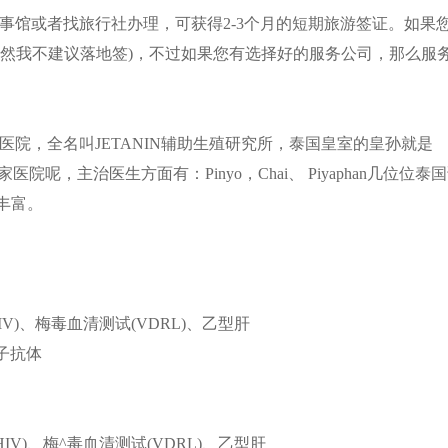
事馆或者找旅行社办理，可获得2-3个月的短期旅游签证。如果
当然我不建议落地签)，不过如果您有选择好的服务公司，那么服
NIN医院，全名叫JETANIN辅助生殖研究所，泰国皇室的皇孙就是
呢，主治医生方面有：Pinyo，Chai、 Piyaphan几位位泰
丰富。
HIV)、梅毒血清测试(VDRL)、乙型肝
精子抗体
 HIV)、梅^毒血清测试(VDRL)、乙型肝