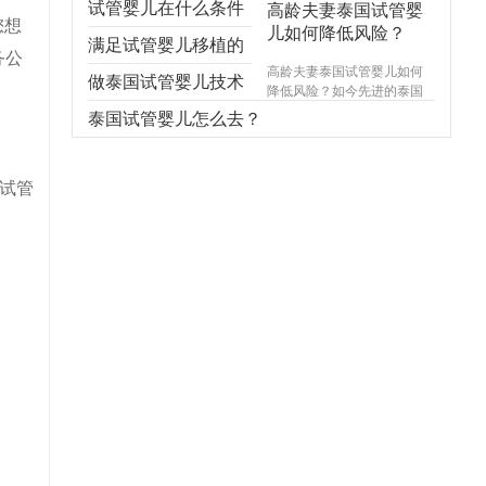
试管婴儿在什么条件
高龄夫妻泰国试管婴
您想
儿如何降低风险？
下一次成功？
满足试管婴儿移植的
务公
高龄夫妻泰国试管婴儿如何
内膜条件有哪些？
做泰国试管婴儿技术
降低风险？如今先进的泰国
试管婴儿助孕技术不断成
要准备多久？注意事
泰国试管婴儿怎么去？
熟，成为许多女性不育的选
择，尤其是给一些高龄女性
项都有哪些？
带来了生育的希望，但对高
国试管
龄女性来说，做泰国试管婴
儿也有很多事情需要注意。