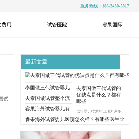
服务热线：188-2430-5817
管费用
试管医院
睿果国际
最新文章
泰国做三代试管婴儿
去泰国做三代试管的
优缺点是什么？都有
要注意什么？适应的
去泰国做试管整个流
国试
哪些
条件是什么？
程需要多久？听听过
睿果海外试管婴儿有
试管婴儿技术的出现为许多
不孕不育的夫妇带来了福
来人怎么说
什么攻略？附时间及
睿果海外试管婴儿医院怎么样？有哪些医生比
音，而泰国作为全球试管婴
儿技术较为先进的国家之
流程详解！
较出名？
一，吸引了众多海外患者前