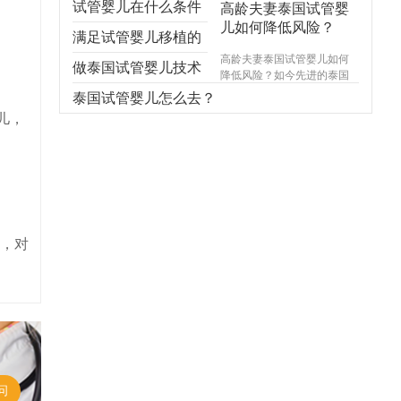
试管婴儿在什么条件
高龄夫妻泰国试管婴
儿如何降低风险？
下一次成功？
满足试管婴儿移植的
高龄夫妻泰国试管婴儿如何
内膜条件有哪些？
做泰国试管婴儿技术
降低风险？如今先进的泰国
试管婴儿助孕技术不断成
要准备多久？注意事
泰国试管婴儿怎么去？
熟，成为许多女性不育的选
儿，
择，尤其是给一些高龄女性
项都有哪些？
带来了生育的希望，但对高
龄女性来说，做泰国试管婴
儿也有很多事情需要注意。
问，对
问